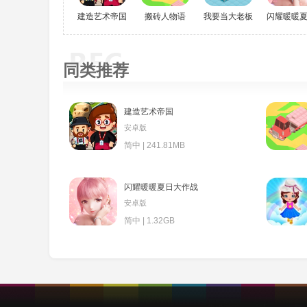
建造艺术帝国
搬砖人物语
我要当大老板
闪耀暖暖
同类推荐
建造艺术帝国
安卓版
简中 | 241.81MB
闪耀暖暖夏日大作战
安卓版
简中 | 1.32GB