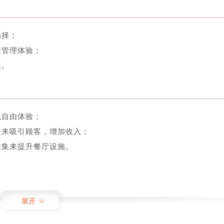
选择；
厅管理体验；
趣。
以自由体验；
食来吸引顾客，增加收入；
收集来提升餐厅设施。
特的烹饪方法和味道；
展开
多样化的游戏体验；