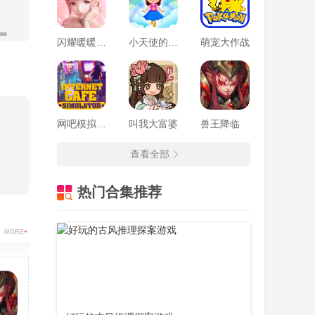
闪耀暖暖夏日大作战
小天使的冒险
萌宠大作战
网吧模拟器2手机版
叫我大富婆
兽王降临
查看全部
热门合集推荐
MORE
+