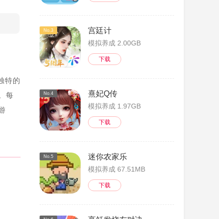
宫廷计
No.3
模拟养成 2.00GB
下载
独特的
熹妃Q传
。每
No.4
模拟养成 1.97GB
游
下载
迷你农家乐
No.5
模拟养成 67.51MB
下载