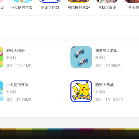
夏日大作战
小天使的冒险
萌宠大作战
网吧模拟器2手机版
叫我大富婆
兽王
搬砖人物语
我要当大老板
安卓版
安卓版
简中 | 29.41MB
简中 | 76.90MB
小天使的冒险
萌宠大作战
安卓版
安卓版
简中 | 13.26MB
简中 | 181.02MB