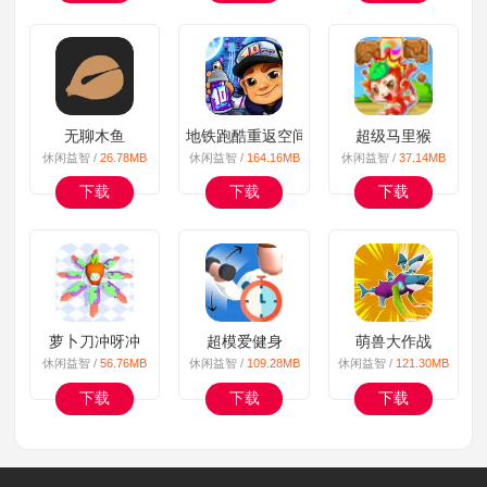
无聊木鱼
地铁跑酷重返空间站
超级马里猴
休闲益智 /
26.78MB
休闲益智 /
164.16MB
休闲益智 /
37.14MB
下载
下载
下载
萝卜刀冲呀冲
超模爱健身
萌兽大作战
休闲益智 /
56.76MB
休闲益智 /
109.28MB
休闲益智 /
121.30MB
下载
下载
下载