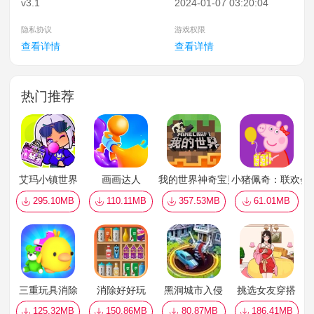
v3.1
2024-01-07 03:20:04
隐私协议
游戏权限
查看详情
查看详情
热门推荐
艾玛小镇世界
画画达人
我的世界神奇宝贝
小猪佩奇：联欢会
295.10MB
110.11MB
357.53MB
61.01MB
三重玩具消除
消除好好玩
黑洞城市入侵
挑选女友穿搭
125.32MB
150.86MB
80.87MB
186.41MB