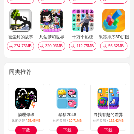
被尘封的故事
凡达梦幻世界
十万个热梗
果冻排序3D拼图颜
274.75MB
320.96MB
112.75MB
55.62MB
同类推荐
物理弹珠
猪猪2048
寻找有趣的差异
休闲益智 /
25.45MB
休闲益智 /
10.71MB
休闲益智 /
132.42MB
下载
下载
下载