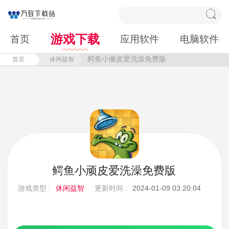
游戏下载
首页
应用软件
电脑软件
鳄鱼小顽皮爱洗澡免费版
首页
休闲益智
鳄鱼小顽皮爱洗澡免费版
游戏类型 :
休闲益智
更新时间 :
2024-01-09 03:20:04