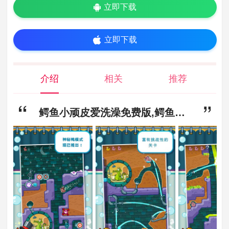
立即下载
立即下载
介绍
相关
推荐
鳄鱼小顽皮爱洗澡免费版,鳄鱼小顽皮爱洗澡免费版下载,鳄鱼小顽皮爱洗澡下载安装最新版v1.19.0